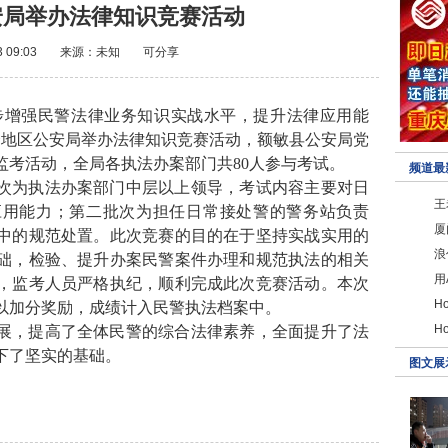
安局举办法律知识竞赛活动
3 09:03
来源：未知
可分享
步增强民警法律业务知识实战水平，提升法律应用能
合地区公安局举办法律知识竞赛活动，额敏县公安局党
监考活动，全局各执法办案部门共80人参与考试。
频道最
次为执法办案部门中层以上领导，考试内容主要对日
王
应用能力；第二批次为担任日常接处警的警务站负责
厦
中的规范处置。此次竞赛的目的在于坚持实战实用的
浪
础，检验、提升办案民警案件办理和规范执法的相关
用
，监考人员严格执纪，顺利完成此次竞赛活动。本次
H
以加分奖励，成绩计入民警执法档案中。
H
展，提高了全体民警的综合法律素养，全面提升了法
下了坚实的基础。
图文展