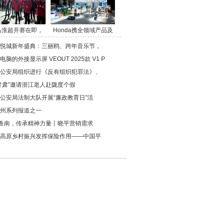
马淮超开赛在即，
Honda携全领域产品及
悦城新年盛典：三丽鸥、跨年音乐节，
脑的外接显示屏 VEOUT 2025款 V1 P
公安局组织进行《反有组织犯罪法》、
甘肃”邀请浙江老人赴陇度个假
公安局法制大队开展“廉政教育日”活
州系列报道之一
见鲁南，传承精神力量丨晓平营销需求
高原乡村振兴发挥保险作用——中国平