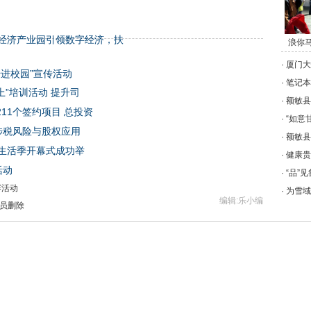
经济产业园引领数字经济，扶
浪你
·
厦门大
进校园”宣传活动
·
笔记本电
上”培训活动 提升司
·
额敏县
11个签约项目 总投资
·
“如意
涉税风险与股权应用
·
额敏县
露营生活季开幕式成功举
·
健康贵
活动
·
“品”
赛活动
·
为雪域
编辑:乐小编
员删除